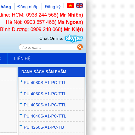
 hàng
Đăng nhập
Đăng ký
tline: HCM: 0938 244 568
( Mr Nhiên)
Hà Nội: 0903 657 468
( Ms Ngoan)
Bình Dương: 0909 248 068
( Mr Kiệt)
Chat Online:
C
LIÊN HỆ
DANH SÁCH SẢN PHẨM
PU 4080S-A1-PC-TTL
PU 4060S-A1-PC-TTL
PU 4050S-A1-PC-TTL
PU 4040S-A1-PC-TTL
PU 4260S-A1-PC-TB