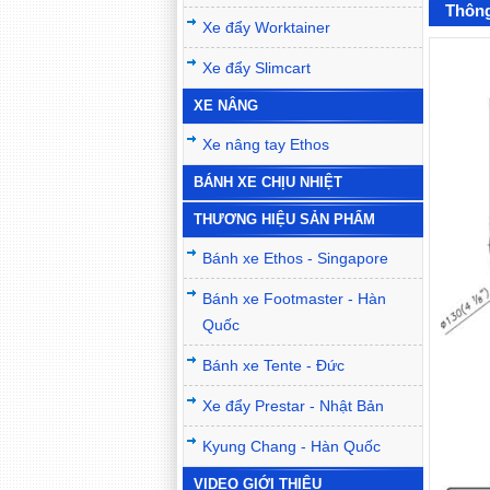
Thông
Xe đẩy Worktainer
Xe đẩy Slimcart
XE NÂNG
Xe nâng tay Ethos
BÁNH XE CHỊU NHIỆT
THƯƠNG HIỆU SẢN PHẨM
Bánh xe Ethos - Singapore
Bánh xe Footmaster - Hàn
Quốc
Bánh xe Tente - Đức
Xe đẩy Prestar - Nhật Bản
Kyung Chang - Hàn Quốc
VIDEO GIỚI THIỆU