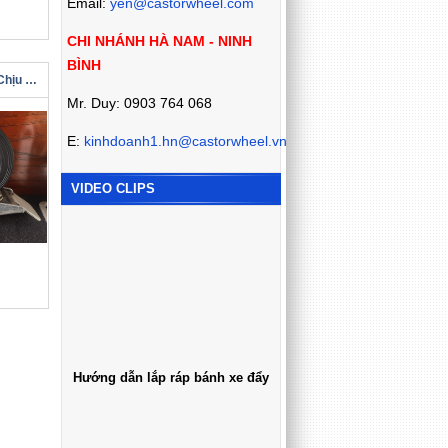
Email:
yen@castorwheel.com
CHI NHÁNH HÀ NAM - NINH
BÌNH
Bánh Xe Đẩy Cao Su Chịu Tải Chính Hãng
Mr. Duy: 0903 764 068
E:
kinhdoanh1.hn@castorwheel.vn
VIDEO CLIPS
Hướng dẫn lắp ráp bánh xe đẩy