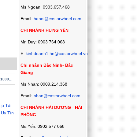
Ms Ngoan: 0903.657.468
Email:
hanoi@castorwheel.com
CHI NHÁNH HƯNG YÊN
Mr. Duy: 0903 764 068
E:
kinhdoanh1.hn@castorwheel.vn
Chi nhánh Bắc Ninh- Bắc
Giang
Bánh Xe Đẩy Chịu Tải 1000kg Chính Hãng Uy Tín
Ms Nhàn: 0909.214.368
Email:
nhan@castorwheel.com
CHI NHÁNH HẢI DƯƠNG - HẢI
PHÒNG
Ms.Yến: 0902 577 068