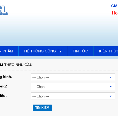
Giỏ
Ho
N PHẨM
HỆ THỐNG CÔNG TY
TIN TỨC
KIẾN THỨ
ẾM THEO NHU CẦU
 kính:
rọng:
iệu:
TÌM KIẾM