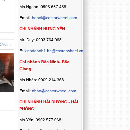
Ms Ngoan: 0903.657.468
Email:
hanoi@castorwheel.com
CHI NHÁNH HƯNG YÊN
Mr. Duy: 0903 764 068
Bánh Xe Đẩy Cao Su Chịu Tải Chính Hãng
E:
kinhdoanh1.hn@castorwheel.vn
Chi nhánh Bắc Ninh- Bắc
Giang
Ms Nhàn: 0909.214.368
Email:
nhan@castorwheel.com
CHI NHÁNH HẢI DƯƠNG - HẢI
PHÒNG
Ms.Yến: 0902 577 068