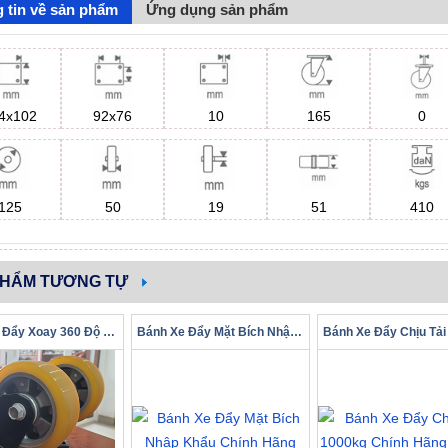
 tin về sản phẩm
Ứng dụng sản phẩm
4x102
92x76
10
165
0
125
50
19
51
410
PHẨM TƯƠNG TỰ
Bánh Xe Đẩy Xoay 360 Độ Chính Hãng Phân Phối Toàn Quốc
Bánh Xe Đẩy Mặt Bích Nhập Khẩu Chính Hãng