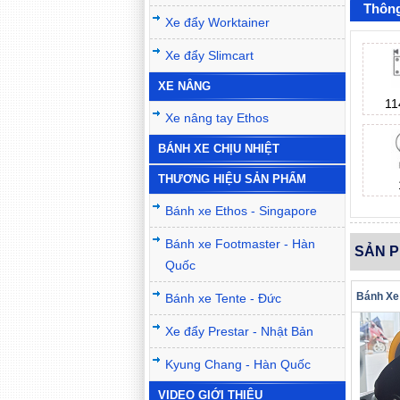
Thông
Xe đẩy Worktainer
Xe đẩy Slimcart
XE NÂNG
11
Xe nâng tay Ethos
BÁNH XE CHỊU NHIỆT
THƯƠNG HIỆU SẢN PHẨM
Bánh xe Ethos - Singapore
Bánh xe Footmaster - Hàn
SẢN 
Quốc
Bánh xe Tente - Đức
Xe đẩy Prestar - Nhật Bản
Kyung Chang - Hàn Quốc
VIDEO GIỚI THIỆU