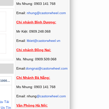
Ms Nhung: 0903 141 768
Email:
nhung@castorwheel.com
Chi nhánh Bình Dương:
Mr Kiệt: 0909.248.068
Email:
ltkiet@castorwheel.vn
Chi nhánh Đồng Nai:
Ms. Nhung: 0909.509.068
Email:
dongnai@castorwheel.com
Chi Nhánh Đà Nẵng:
Bánh Xe Đẩy Chịu Tải 1000kg Chính Hãng Uy Tín
Ms Nhung: 0903 141 768
Email: nhung
@castorwheel.com
Văn Phòng Hà Nội: