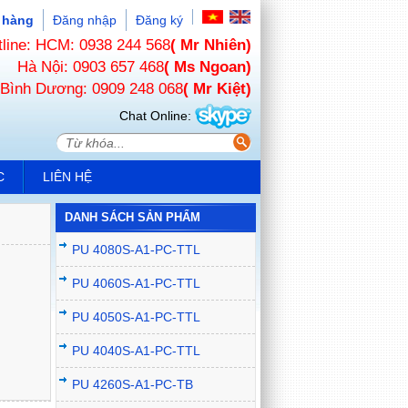
 hàng
Đăng nhập
Đăng ký
tline: HCM: 0938 244 568
( Mr Nhiên)
Hà Nội: 0903 657 468
( Ms Ngoan)
Bình Dương: 0909 248 068
( Mr Kiệt)
Chat Online:
C
LIÊN HỆ
DANH SÁCH SẢN PHẨM
PU 4080S-A1-PC-TTL
PU 4060S-A1-PC-TTL
PU 4050S-A1-PC-TTL
PU 4040S-A1-PC-TTL
PU 4260S-A1-PC-TB