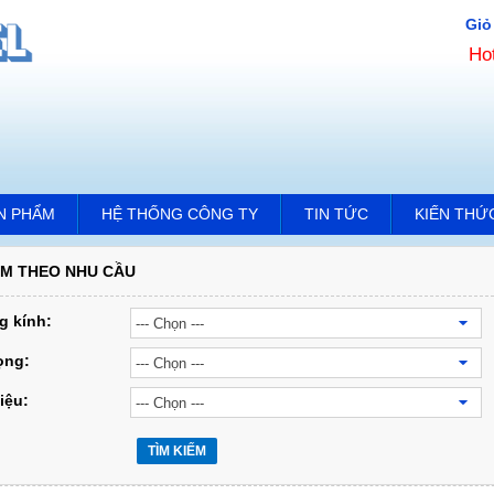
Giỏ
Ho
N PHẨM
HỆ THỐNG CÔNG TY
TIN TỨC
KIẾN THỨ
ẾM THEO NHU CẦU
 kính:
rọng:
iệu:
TÌM KIẾM