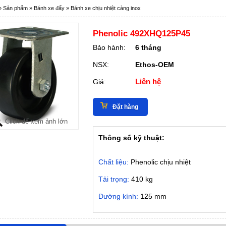
»
Sản phẩm
»
Bánh xe đẩy
»
Bánh xe chịu nhiệt càng inox
Phenolic 492XHQ125P45
Bảo hành:
6 tháng
NSX:
Ethos-OEM
Liên hệ
Giá:
Đặt hàng
Click để xem ảnh lớn
Thông số kỹ thuật:
Chất liệu:
Phenolic chịu nhiệt
Tải trọng:
410 kg
Đường kính:
125 mm