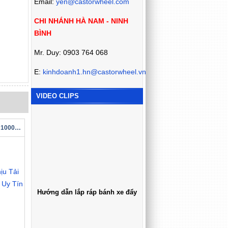
Email:
yen@castorwheel.com
CHI NHÁNH HÀ NAM - NINH
BÌNH
Mr. Duy: 0903 764 068
E:
kinhdoanh1.hn@castorwheel.vn
VIDEO CLIPS
Bánh Xe Đẩy Chịu Tải 1000kg Chính Hãng Uy Tín
Hướng dẫn lắp ráp bánh xe đẩy