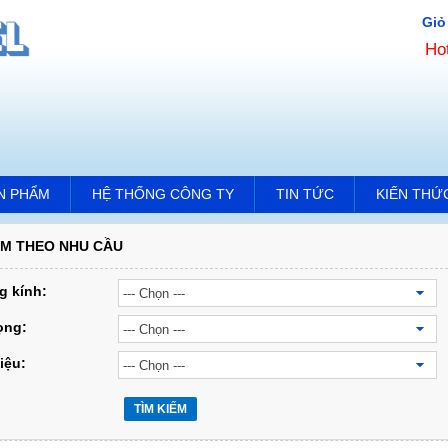
Giỏ
Ho
N PHẨM
HỆ THỐNG CÔNG TY
TIN TỨC
KIẾN THỨ
ẾM THEO NHU CẦU
 kính:
rọng:
iệu:
TÌM KIẾM