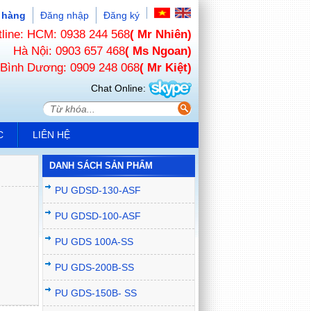
 hàng
Đăng nhập
Đăng ký
tline: HCM: 0938 244 568
( Mr Nhiên)
Hà Nội: 0903 657 468
( Ms Ngoan)
Bình Dương: 0909 248 068
( Mr Kiệt)
Chat Online:
C
LIÊN HỆ
DANH SÁCH SẢN PHẨM
PU GDSD-130-ASF
PU GDSD-100-ASF
PU GDS 100A-SS
PU GDS-200B-SS
PU GDS-150B- SS