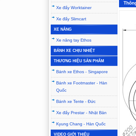
Thông
Xe đẩy Worktainer
Xe đẩy Slimcart
XE NÂNG
Xe nâng tay Ethos
BÁNH XE CHỊU NHIỆT
THƯƠNG HIỆU SẢN PHẨM
Bánh xe Ethos - Singapore
Bánh xe Footmaster - Hàn
Quốc
Bánh xe Tente - Đức
Xe đẩy Prestar - Nhật Bản
Kyung Chang - Hàn Quốc
VIDEO GIỚI THIỆU