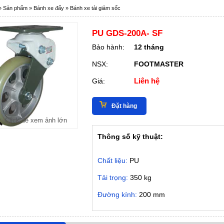
»
Sản phẩm
»
Bánh xe đẩy
»
Bánh xe tải giảm sốc
PU GDS-200A- SF
Bảo hành:
12 tháng
NSX:
FOOTMASTER
Liên hệ
Giá:
Đặt hàng
Click để xem ảnh lớn
Thông số kỹ thuật:
Chất liệu:
PU
Tải trọng:
350 kg
Đường kính:
200 mm