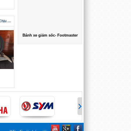
Bánh Xe Đẩy Cao Su Chịu Tải Chính Hãng
Bánh xe giảm sốc- Footmaster