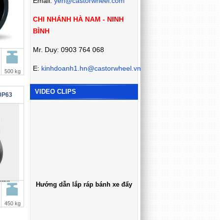
Email:
yen@castorwheel.com
CHI NHÁNH HÀ NAM - NINH
BÌNH
Mr. Duy: 0903 764 068
E:
kinhdoanh1.hn@castorwheel.vn
500 kg
VIDEO CLIPS
0P63
Hướng dẫn lắp ráp bánh xe đẩy
450 kg