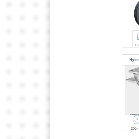
12
Nylo
200