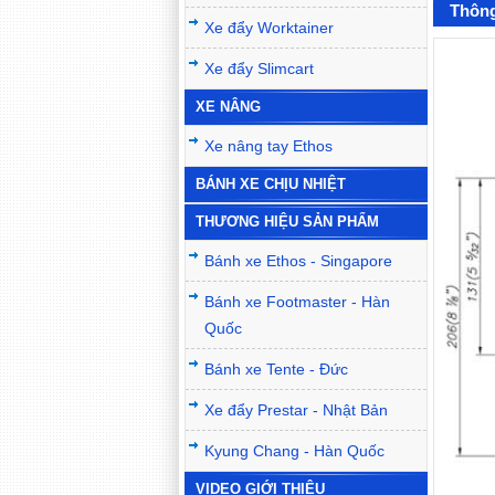
Thông
Xe đẩy Worktainer
Xe đẩy Slimcart
XE NÂNG
Xe nâng tay Ethos
BÁNH XE CHỊU NHIỆT
THƯƠNG HIỆU SẢN PHẨM
Bánh xe Ethos - Singapore
Bánh xe Footmaster - Hàn
Quốc
Bánh xe Tente - Đức
Xe đẩy Prestar - Nhật Bản
Kyung Chang - Hàn Quốc
VIDEO GIỚI THIỆU