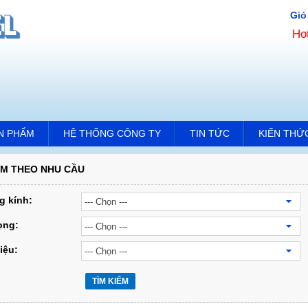
Giỏ
Ho
N PHẨM
HỆ THỐNG CÔNG TY
TIN TỨC
KIẾN THỨ
ẾM THEO NHU CẦU
 kính:
rọng:
iệu:
TÌM KIẾM