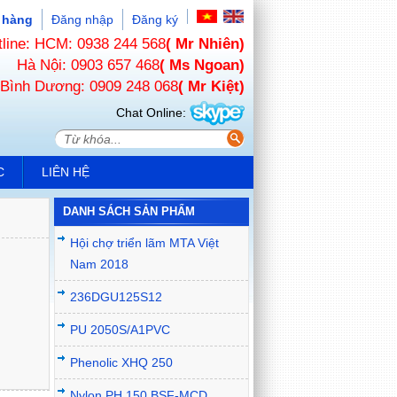
 hàng
Đăng nhập
Đăng ký
tline: HCM: 0938 244 568
( Mr Nhiên)
Hà Nội: 0903 657 468
( Ms Ngoan)
Bình Dương: 0909 248 068
( Mr Kiệt)
Chat Online:
C
LIÊN HỆ
DANH SÁCH SẢN PHẨM
Hội chợ triển lãm MTA Việt
Nam 2018
236DGU125S12
PU 2050S/A1PVC
Phenolic XHQ 250
Nylon PH 150 BSF-MCD