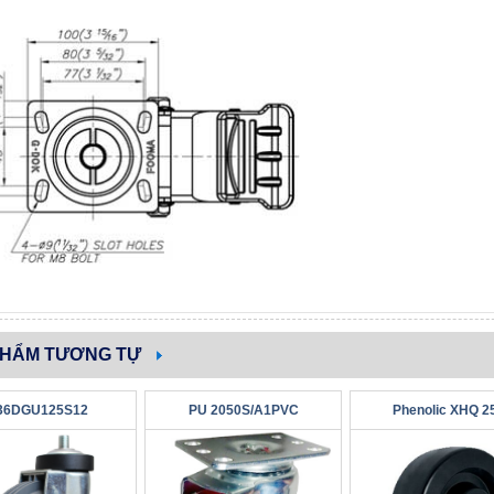
PHẨM TƯƠNG TỰ
36DGU125S12
PU 2050S/A1PVC
Phenolic XHQ 2