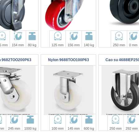
5 mm
154 mm
80 kg
125 mm
156 mm
140 kg
250 mm
0 mm
n 9682TOO200P63
Nylon 9688TOO100P63
Cao su 4688IEP25
 mm
245 mm
1000 kg
100 mm
145 mm
600 kg
250 mm
292 mm